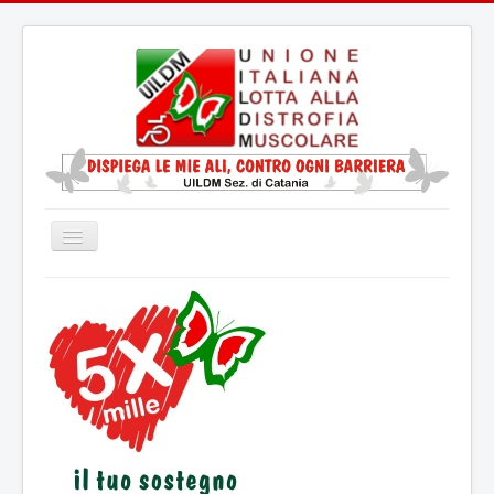
Cambia
navigazione
Home
La UILDM
La Distrofia Muscolare
Servizio Civile Universale
Attività
Eventi